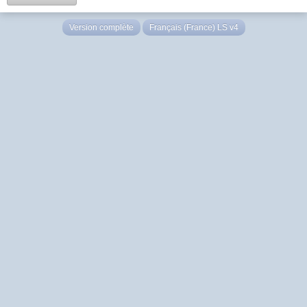
Version complète
Français (France) LS v4