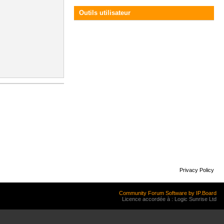
Outils utilisateur
Privacy Policy
Community Forum Software by IP.Board
Licence accordée à : Logic Sunrise Ltd