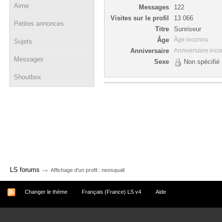
Aime
Messages
122
Visites sur le profil
13 066
Petites annonces
Titre
Sunriseur
Âge
Âge inconnu
Sujets
Anniversaire
Anniversaire inc
Messages
Sexe
Non spécifié
Shoutbox
→
LS forums
Affichage d'un profil : neosquall
Changer le thème
Français (France) LS v4
Aide