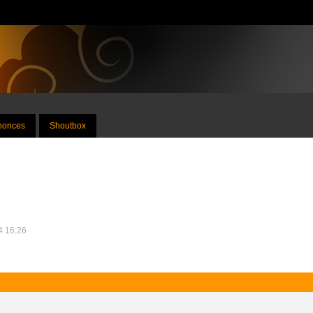
nnonces
Shoutbox
24 16:26