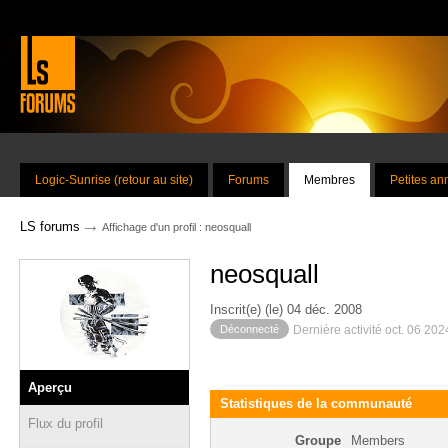
Logic-Sunrise (retour au site)
Forums
Membres
Petites a
→
LS forums
Affichage d'un profil : neosquall
neosquall
Inscrit(e) (le) 04 déc. 2008
Déconnecté
Dernière activité oct. 06 20
Aperçu
Statistiques de la communauté
Flux du profil
Groupe
Members