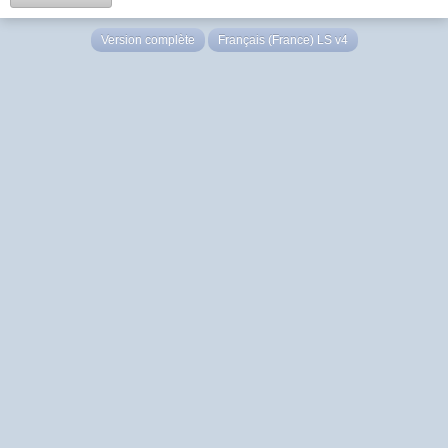
Version complète
Français (France) LS v4