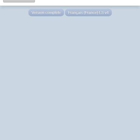
Version complète
Français (France) LS v4