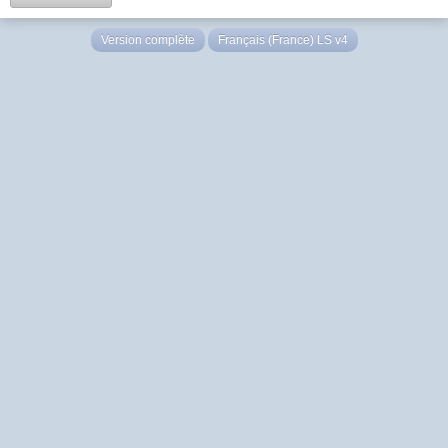
Version complète
Français (France) LS v4