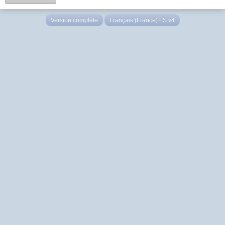
Version complète
Français (France) LS v4