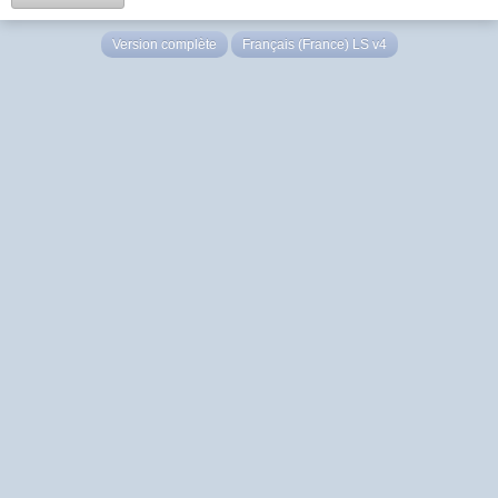
Version complète
Français (France) LS v4