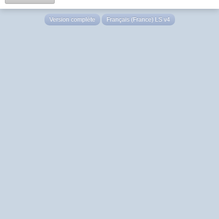
Version complète
Français (France) LS v4