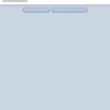
Version complète
Français (France) LS v4