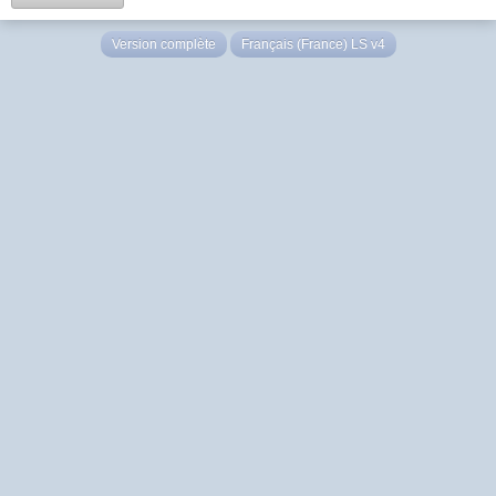
Version complète
Français (France) LS v4