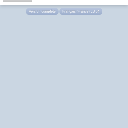
Version complète
Français (France) LS v4