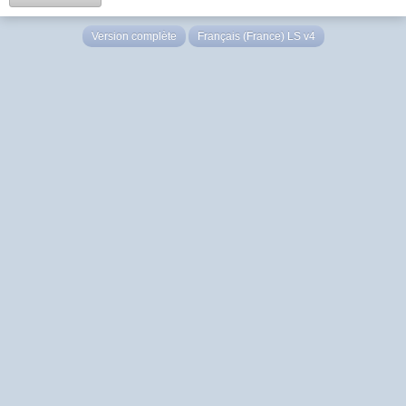
Version complète
Français (France) LS v4