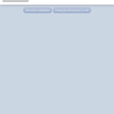
Version complète
Français (France) LS v4