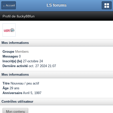
LS forums
← Accueil
Profil de llucky88fun
Mes informations
Groupe
Members
Messages
0
Inscrit(e) (le)
27-octobre 24
Dernière activité
oct. 27 2024 21:07
Mes informations
Titre
Nouveau / peu actif
Âge
29 ans
Anniversaire
Avril 5, 1997
Contrôles utilisateur
Mon contenu