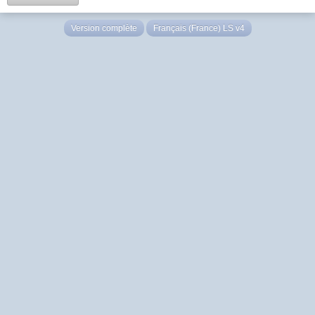
Version complète
Français (France) LS v4