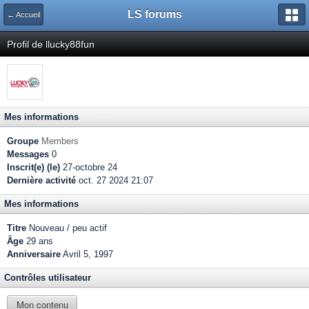
LS forums
← Accueil
Profil de llucky88fun
Mes informations
Groupe
Members
Messages
0
Inscrit(e) (le)
27-octobre 24
Dernière activité
oct. 27 2024 21:07
Mes informations
Titre
Nouveau / peu actif
Âge
29 ans
Anniversaire
Avril 5, 1997
Contrôles utilisateur
Mon contenu