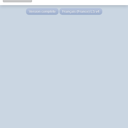
Version complète
Français (France) LS v4