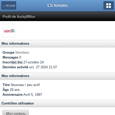
LS forums
← Accueil
Profil de llucky88fun
Mes informations
Groupe
Members
Messages
0
Inscrit(e) (le)
27-octobre 24
Dernière activité
oct. 27 2024 21:07
Mes informations
Titre
Nouveau / peu actif
Âge
29 ans
Anniversaire
Avril 5, 1997
Contrôles utilisateur
Mon contenu