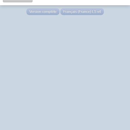
Version complète
Français (France) LS v4