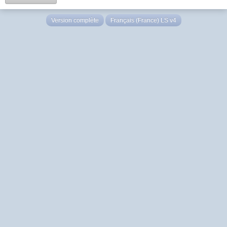
Version complète
Français (France) LS v4