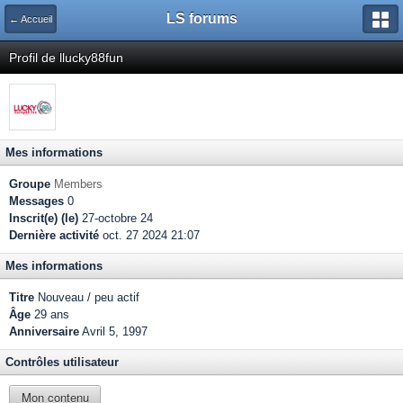
LS forums
← Accueil
Profil de llucky88fun
Mes informations
Groupe
Members
Messages
0
Inscrit(e) (le)
27-octobre 24
Dernière activité
oct. 27 2024 21:07
Mes informations
Titre
Nouveau / peu actif
Âge
29 ans
Anniversaire
Avril 5, 1997
Contrôles utilisateur
Mon contenu