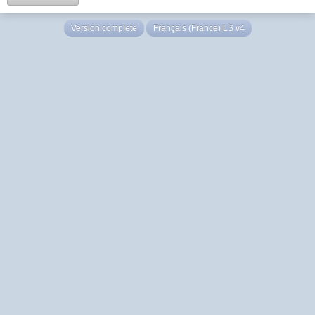
Version complète
Français (France) LS v4