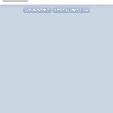
Version complète
Français (France) LS v4