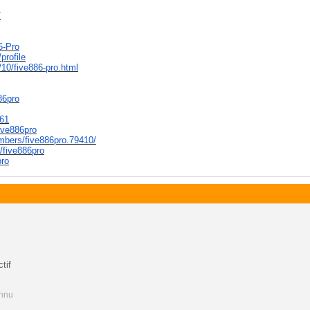
/
6-Pro
profile
/10/five886-pro.html
86pro
961
ive886pro
mbers/five886pro.79410/
/five886pro
pro
tif
onnu