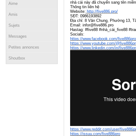
nhà cái này đã chuyển sang tên miền
Aime
Thông tin liên hệ
Website:
http://five886.pro/
Amis
SĐT: 0986193892
Địa chỉ: 8 Văn Chung, Phường 13, T
Email: infor@five886.pro
Sujets
Hastag: #five88 #nhà_cái_five88 #tr
Socials:
Messages
https://www.facebook.com/five886pro
https://www.youtube.com/@five886pr
Petites annonces
https://www.linkedin.com/in/five886pr
Shoutbox
https://www.reddit.com/user/five886p
https://issuu.com/five886pro