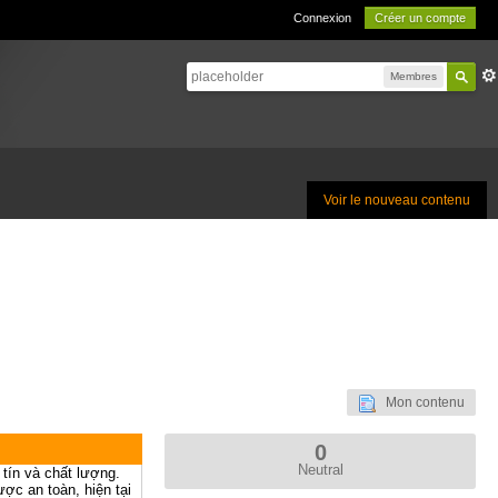
Connexion
Créer un compte
Membres
Voir le nouveau contenu
Mon contenu
0
Neutral
 tín và chất lượng.
ược an toàn, hiện tại