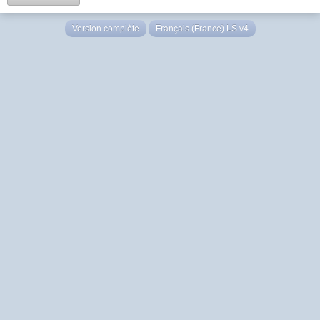
Version complète
Français (France) LS v4