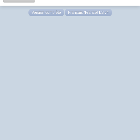
Version complète
Français (France) LS v4