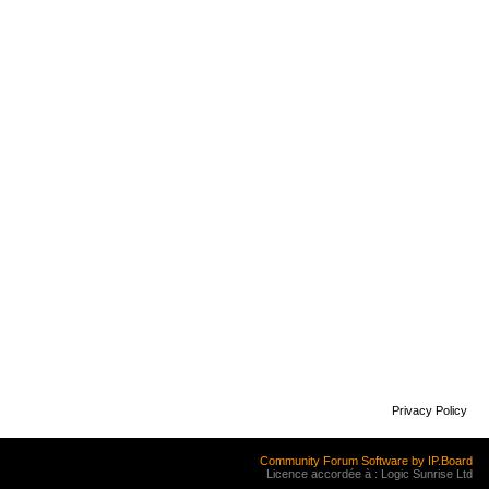
Privacy Policy
Community Forum Software by IP.Board
Licence accordée à : Logic Sunrise Ltd