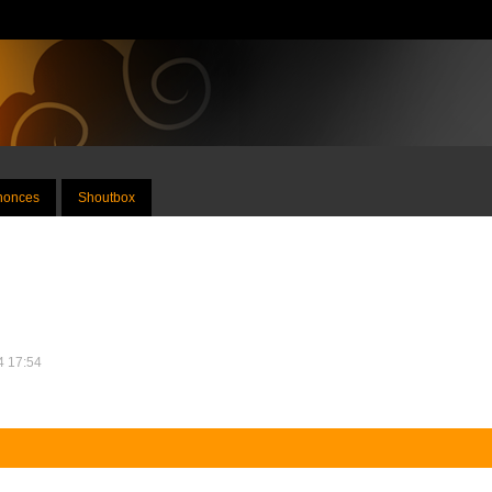
nnonces
Shoutbox
24 17:54