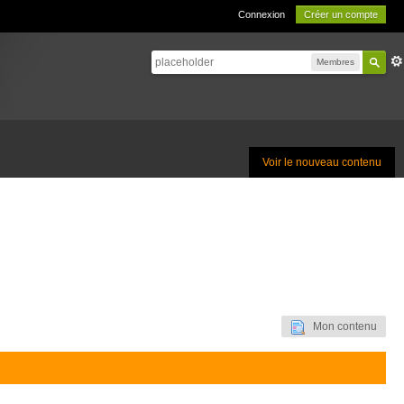
Connexion
Créer un compte
Membres
Voir le nouveau contenu
Mon contenu