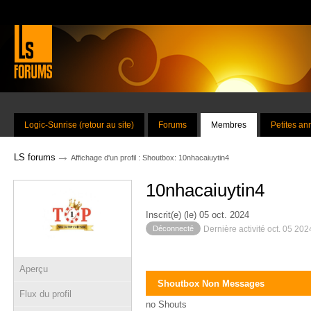
Logic-Sunrise (retour au site)
Forums
Membres
Petites a
→
LS forums
Affichage d'un profil : Shoutbox: 10nhacaiuytin4
10nhacaiuytin4
Inscrit(e) (le) 05 oct. 2024
Déconnecté
Dernière activité oct. 05 20
Aperçu
Shoutbox Non Messages
Flux du profil
no Shouts