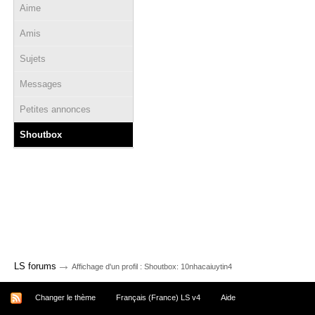
Aime
Amis
Sujets
Messages
Petites annonces
Shoutbox
→
LS forums
Affichage d'un profil : Shoutbox: 10nhacaiuytin4
Changer le thème
Français (France) LS v4
Aide