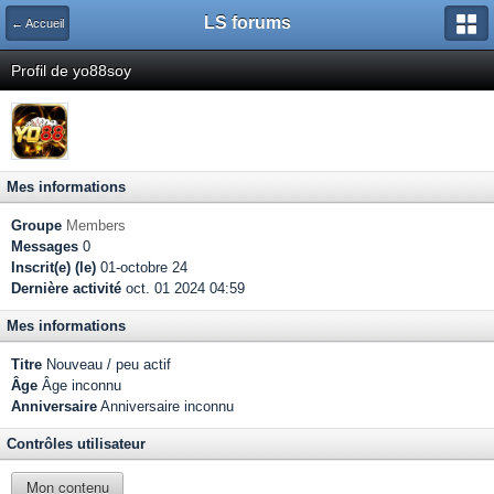
LS forums
← Accueil
Profil de yo88soy
Mes informations
Groupe
Members
Messages
0
Inscrit(e) (le)
01-octobre 24
Dernière activité
oct. 01 2024 04:59
Mes informations
Titre
Nouveau / peu actif
Âge
Âge inconnu
Anniversaire
Anniversaire inconnu
Contrôles utilisateur
Mon contenu