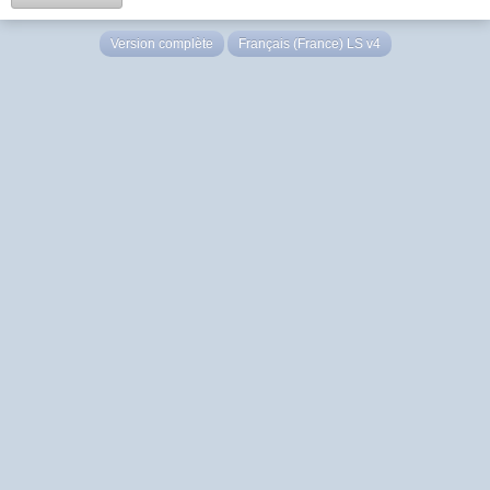
Version complète
Français (France) LS v4