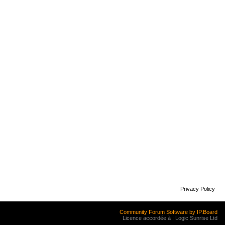
Privacy Policy
Community Forum Software by IP.Board
Licence accordée à : Logic Sunrise Ltd