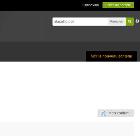
Connexion
Créer un compte
Membres
Voir le nouveau contenu
Mon contenu