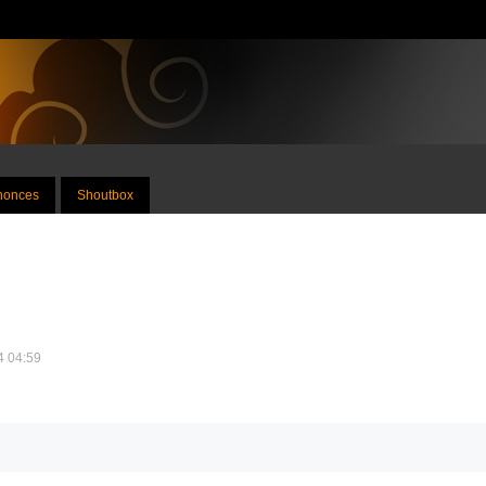
nnonces
Shoutbox
24 04:59