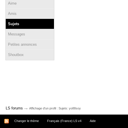
Aime
Amis
Sujets
Messages
Petites annonces
Shoutbox
→
LS forums
Affichage d'un profil : Sujets: yo88soy
Changer le thème
Français (France) LS v4
Aide