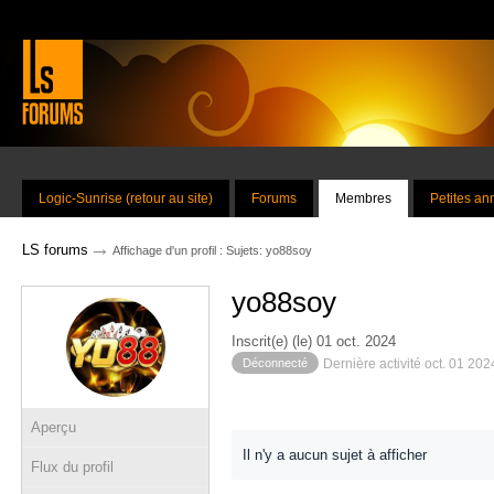
Logic-Sunrise (retour au site)
Forums
Membres
Petites a
→
LS forums
Affichage d'un profil : Sujets: yo88soy
yo88soy
Inscrit(e) (le) 01 oct. 2024
Déconnecté
Dernière activité oct. 01 20
Aperçu
Il n'y a aucun sujet à afficher
Flux du profil