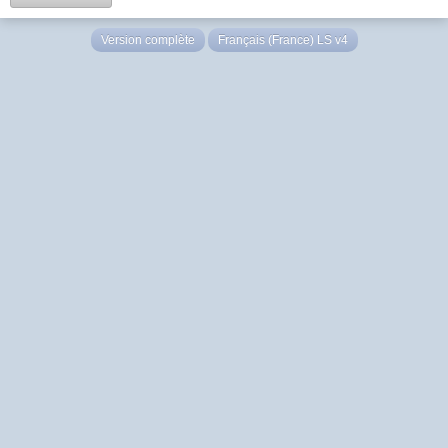
Version complète
Français (France) LS v4