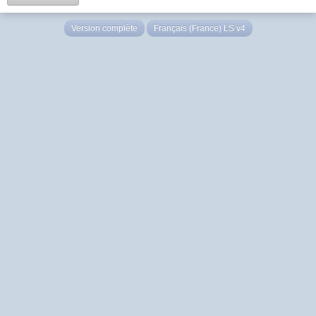
Version complète
Français (France) LS v4