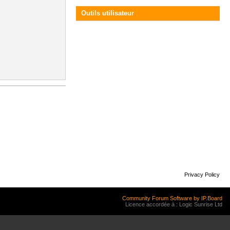
Outils utilisateur
Privacy Policy
Community Forum Software by IP.Board
Licence accordée à : Logic Sunrise Ltd