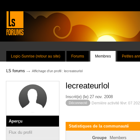
Logic-Sunrise (retour au site)
Forums
Membres
Petites a
→
LS forums
Affichage d'un profil : lecreateurlol
lecreateurlol
Inscrit(e) (le) 27 nov. 2008
Déconnecté
Dernière activité févr. 07 20
Aperçu
Statistiques de la communauté
Flux du profil
Groupe
Members