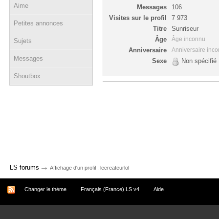
Aime
Messages
106
Visites sur le profil
7 973
Petites annonces
Titre
Sunriseur
Âge
Âge inconnu
Sujets
Anniversaire
Anniversaire inc
Messages
Sexe
Non spécifié
Shoutbox
→
LS forums
Affichage d'un profil : lecreateurlol
Changer le thème
Français (France) LS v4
Aide