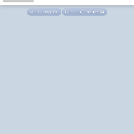
Version complète
Français (France) LS v4