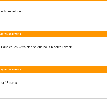
tendre maintenant
'exploit SSSPWN !
r dire ça ,on verra bien se que nous réserve l'avenir...
'exploit SSSPWN !
our 15 euros