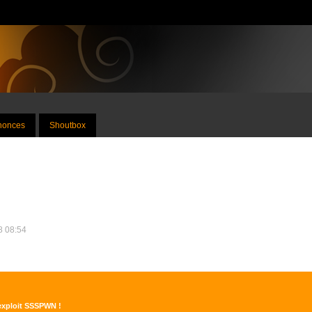
nnonces
Shoutbox
18 08:54
'exploit SSSPWN !