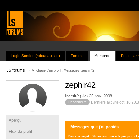
Logic-Sunrise (retour au site)
Forums
Membres
Petites a
→
LS forums
Affichage d'un profil : Messages: zephir42
zephir42
Inscrit(e) (le) 25 nov. 2008
Déconnecté
Dernière activité oct. 16 20
Aperçu
Messages que j'ai postés
Flux du profil
Dans le sujet : Smea annonce le jeu pour l