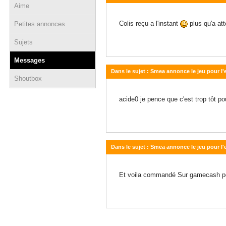
Aime
19 novembre 2014 - 12:44
Colis reçu a l'instant
plus qu'a at
Petites annonces
Sujets
Messages
Dans le sujet : Smea annonce le jeu pour l
Shoutbox
18 novembre 2014 - 12:28
acide0 je pence que c'est trop tôt pou
Dans le sujet : Smea annonce le jeu pour l
18 novembre 2014 - 12:19
Et voila commandé Sur gamecash p