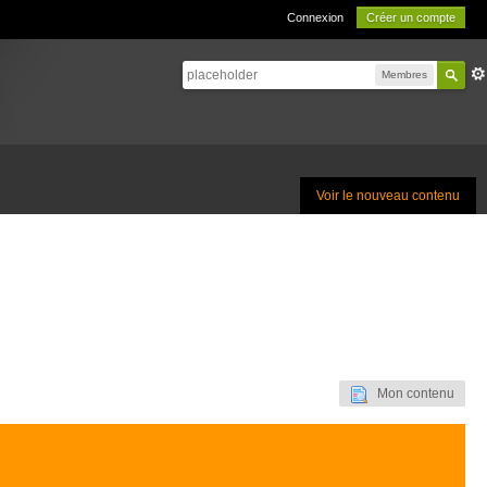
Connexion
Créer un compte
Membres
Voir le nouveau contenu
Mon contenu