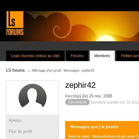
Logic-Sunrise (retour au site)
Forums
Membres
Petites a
→
LS forums
Affichage d'un profil : Messages: zephir42
zephir42
Inscrit(e) (le) 25 nov. 2008
Déconnecté
Dernière activité oct. 16 20
Aperçu
Messages que j'ai postés
Flux du profil
Dans le sujet : Smea annonce le jeu pour l