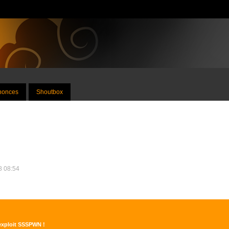
nnonces
Shoutbox
18 08:54
'exploit SSSPWN !