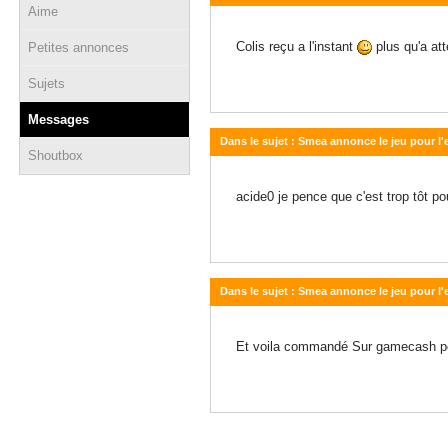
Aime
19 novembre 2014 - 12:44
Colis reçu a l'instant
plus qu'a at
Petites annonces
Sujets
Messages
Dans le sujet : Smea annonce le jeu pour l
Shoutbox
18 novembre 2014 - 12:28
acide0 je pence que c'est trop tôt pou
Dans le sujet : Smea annonce le jeu pour l
18 novembre 2014 - 12:19
Et voila commandé Sur gamecash p