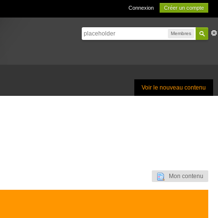
Connexion
Créer un compte
Membres
Voir le nouveau contenu
Mon contenu