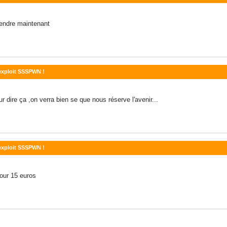
tendre maintenant
'exploit SSSPWN !
r dire ça ,on verra bien se que nous réserve l'avenir...
'exploit SSSPWN !
our 15 euros