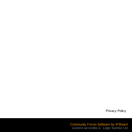
Privacy Policy
Community Forum Software by IP.Board
Licence accordée à : Logic Sunrise Ltd