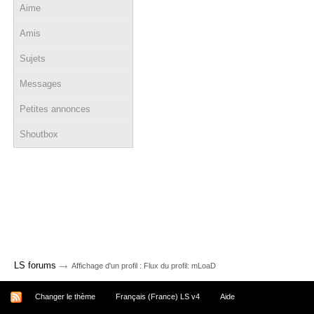
Aime
Amis
Sujets
Messages
Petites annonces
Shoutbox
→
LS forums
Affichage d'un profil : Flux du profil: mLoaD
Changer le thème
Français (France) LS v4
Aide