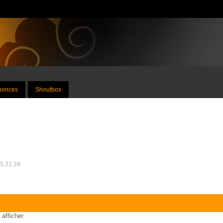
nnonces
Shoutbox
25 21:39
 afficher.