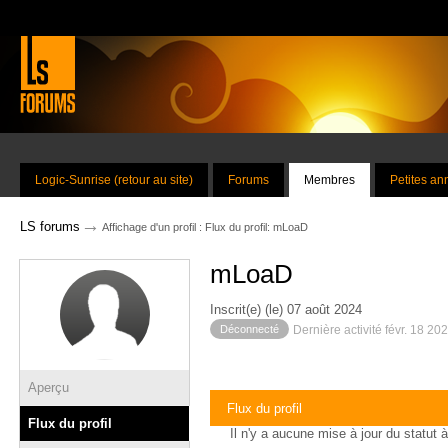
Logic-Sunrise (retour au site)
Forums
Membres
Petites a
→
LS forums
Affichage d'un profil : Flux du profil: mLoaD
mLoaD
Inscrit(e) (le) 07 août 2024
Déconnecté
Dernière activité févr. 18 20
Aperçu
Flux du profil
Flux du profil
Il n'y a aucune mise à jour du statut à