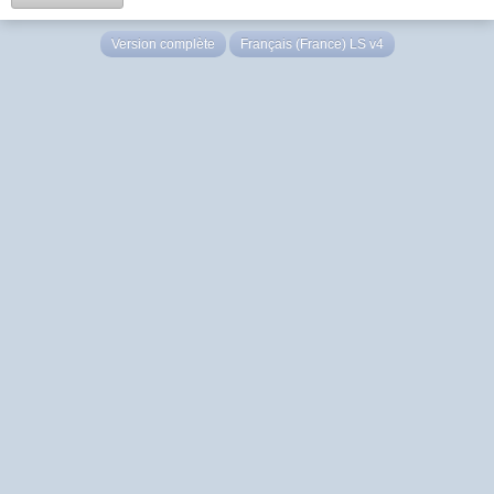
Version complète
Français (France) LS v4