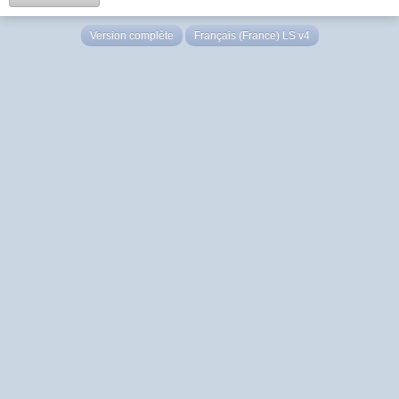
Version complète
Français (France) LS v4