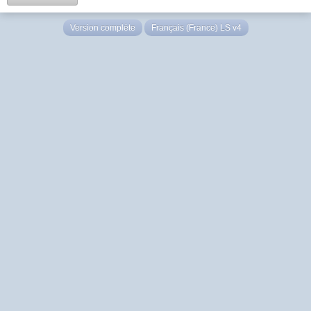
Version complète
Français (France) LS v4