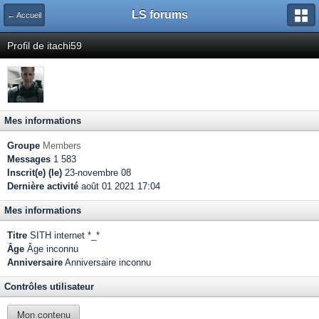
LS forums
← Accueil
Profil de itachi59
Mes informations
Groupe
Members
Messages
1 583
Inscrit(e) (le)
23-novembre 08
Dernière activité
août 01 2021 17:04
Mes informations
Titre
SITH internet *_*
Âge
Âge inconnu
Anniversaire
Anniversaire inconnu
Contrôles utilisateur
Mon contenu