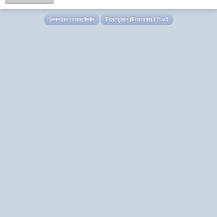
Version complète
Français (France) LS v4