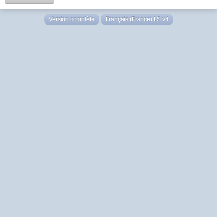
Version complète
Français (France) LS v4