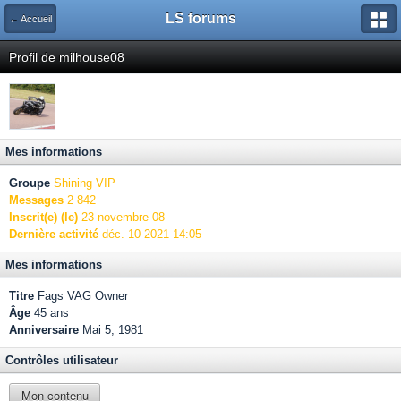
LS forums
← Accueil
Profil de milhouse08
Mes informations
Groupe
Shining VIP
Messages
2 842
Inscrit(e) (le)
23-novembre 08
Dernière activité
déc. 10 2021 14:05
Mes informations
Titre
Fags VAG Owner
Âge
45 ans
Anniversaire
Mai 5, 1981
Contrôles utilisateur
Mon contenu