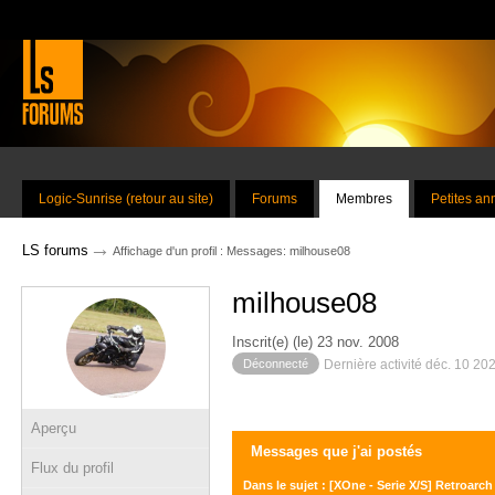
Logic-Sunrise (retour au site)
Forums
Membres
Petites a
→
LS forums
Affichage d'un profil : Messages: milhouse08
milhouse08
Inscrit(e) (le) 23 nov. 2008
Déconnecté
Dernière activité déc. 10 20
Aperçu
Messages que j'ai postés
Flux du profil
Dans le sujet : [XOne - Serie X/S] Retroarch R