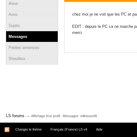
Aime
25 juin 2021 - 10:25
chez moi je ne voit que les PC et pa
Amis
Sujets
EDIT : depuis le PC ca ne marche p
merci
Messages
Petites annonces
Shoutbox
→
LS forums
Affichage d'un profil : Messages: milhouse08
Changer le thème
Français (France) LS v4
Aide