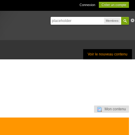
Connexion
Créer un compte
Membres
Voir le nouveau contenu
Mon contenu