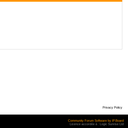
Privacy Policy
Community Forum Software by IP.Board
Licence accordée à : Logic Sunrise Ltd