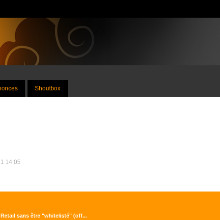
nnonces
Shoutbox
21 14:05
etail sans être "whitelisté" (off...