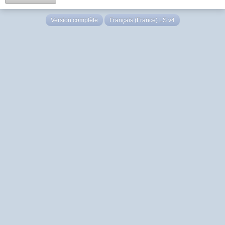
Version complète
Français (France) LS v4