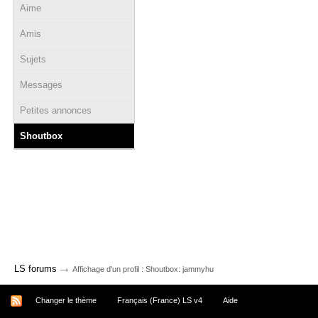
Aime
Amis
Sujets
Messages
Petites annonces
Shoutbox
→
LS forums
Affichage d'un profil : Shoutbox: jammyhu
Changer le thème
Français (France) LS v4
Aide