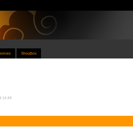
nnonces
Shoutbox
24 14:49