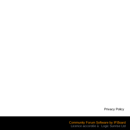
Privacy Policy
Community Forum Software by IP.Board
Licence accordée à : Logic Sunrise Ltd