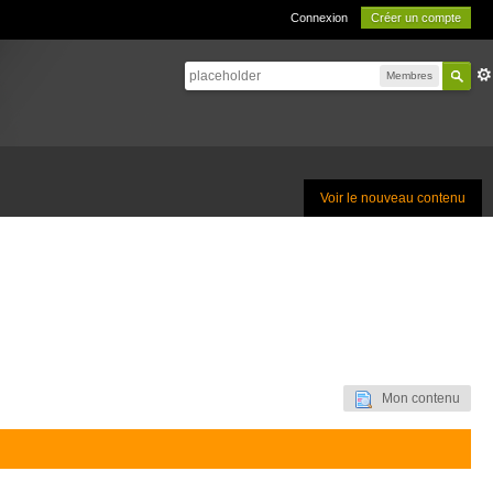
Connexion
Créer un compte
Membres
Voir le nouveau contenu
Mon contenu