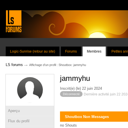
Logic-Sunrise (retour au site)
Forums
Membres
Petites a
→
LS forums
Affichage d'un profil : Shoutbox: jammyhu
jammyhu
Inscrit(e) (le) 22 juin 2024
Déconnecté
Dernière activité juin 22 20
Aperçu
Shoutbox Non Messages
Flux du profil
no Shouts