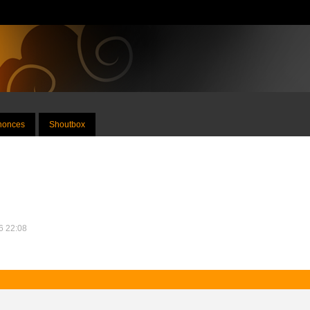
nnonces
Shoutbox
26 22:08