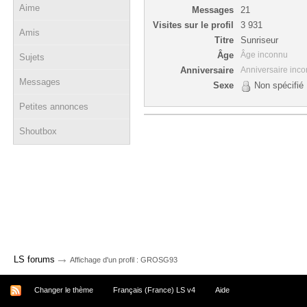
Aime
Messages
21
Visites sur le profil
3 931
Amis
Titre
Sunriseur
Âge
Âge inconnu
Sujets
Anniversaire
Anniversaire inc
Messages
Sexe
Non spécifié
Petites annonces
Shoutbox
→
LS forums
Affichage d'un profil : GROSG93
Changer le thème
Français (France) LS v4
Aide