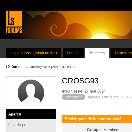
Logic-Sunrise (retour au site)
Forums
Membres
Petites a
→
LS forums
Affichage d'un profil : GROSG93
GROSG93
Inscrit(e) (le) 27 mai 2024
Déconnecté
Dernière activité mai 19 20
Aperçu
Statistiques de la communauté
Flux du profil
Groupe
Members