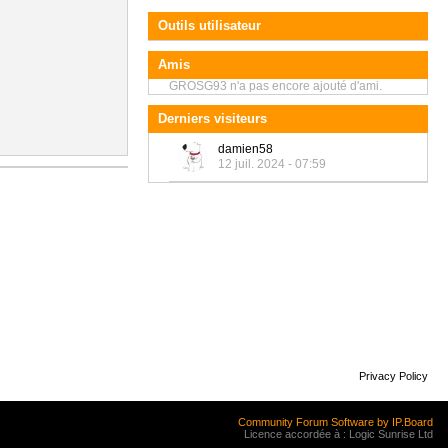
Outils utilisateur
Amis
GROSG93 n'a pas encore ajouté d'ami.
Derniers visiteurs
damien58
12 juil. 2024 - 07:59
Privacy Policy
Community Forum Software by IP.Board
Licence accordée à : Logic Sunrise Ltd