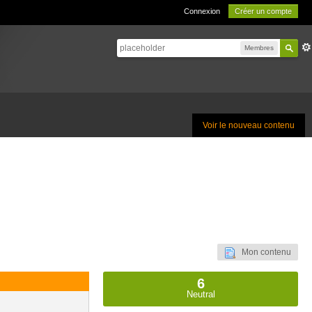
Connexion
Créer un compte
Membres
Voir le nouveau contenu
Mon contenu
6
Neutral