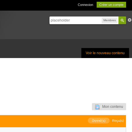
Connexion
Créer un compte
Membres
Voir le nouveau contenu
Mon contenu
Donné(s)
Reçu(s)