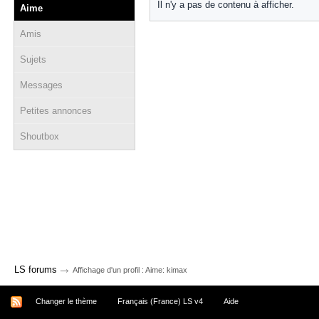
Il n'y a pas de contenu à afficher.
Aime
Amis
Sujets
Messages
Petites annonces
Shoutbox
→
LS forums
Affichage d'un profil : Aime: kimax
Changer le thème
Français (France) LS v4
Aide