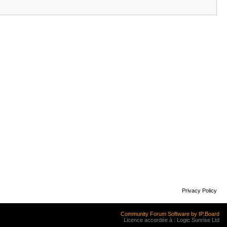
Privacy Policy
Community Forum Software by IP.Board
Licence accordée à : Logic Sunrise Ltd