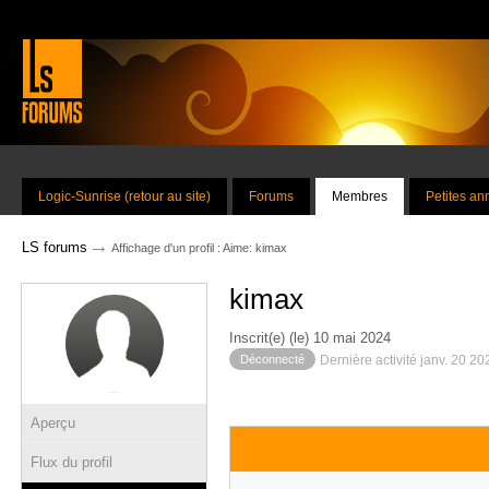
Logic-Sunrise (retour au site)
Forums
Membres
Petites a
→
LS forums
Affichage d'un profil : Aime: kimax
kimax
Inscrit(e) (le) 10 mai 2024
Déconnecté
Dernière activité janv. 20 2
Aperçu
Flux du profil