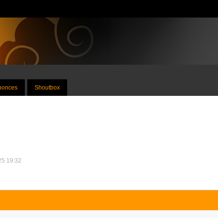
nnonces
Shoutbox
025 19:32