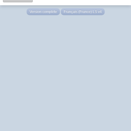
Version complète
Français (France) LS v4