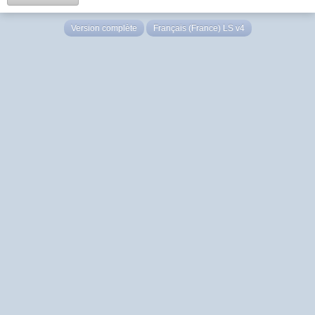
Version complète
Français (France) LS v4