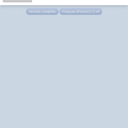
Version complète
Français (France) LS v4