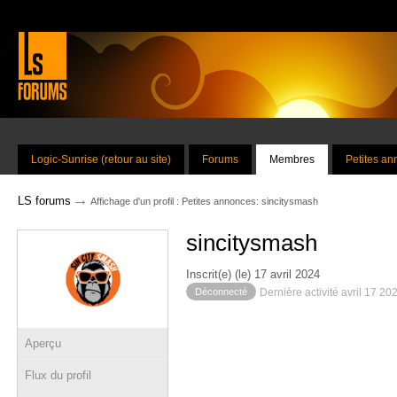
Logic-Sunrise (retour au site)
Forums
Membres
Petites a
→
LS forums
Affichage d'un profil : Petites annonces: sincitysmash
sincitysmash
Inscrit(e) (le) 17 avril 2024
Déconnecté
Dernière activité avril 17 20
Aperçu
Flux du profil