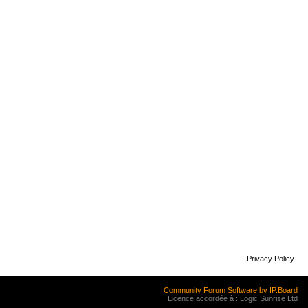
Privacy Policy
Community Forum Software by IP.Board
Licence accordée à : Logic Sunrise Ltd