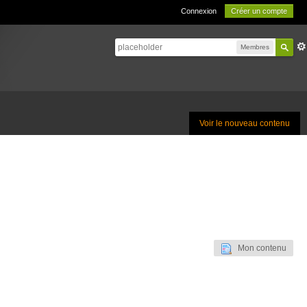
Connexion
Créer un compte
Membres
Voir le nouveau contenu
Mon contenu