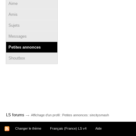
Aime
Amis
Sujets
Messages
Petites annonces
Shoutbox
→
LS forums
Affichage d'un profil : Petites annonces: sincitysmash
Changer le thème
Français (France) LS v4
Aide