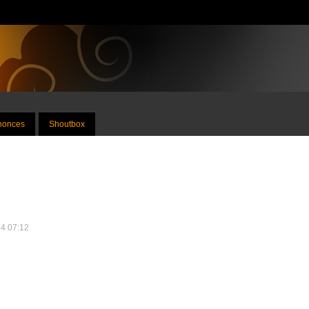
nnonces
Shoutbox
24 07:12