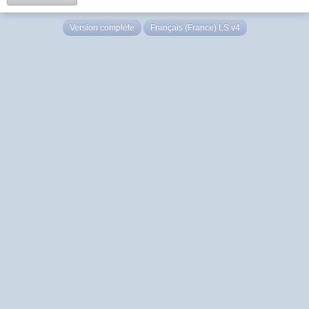
Version complète
Français (France) LS v4