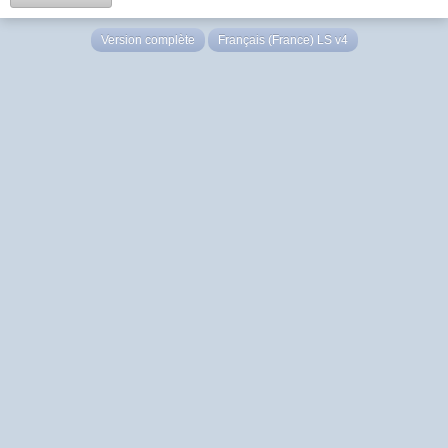
Version complète
Français (France) LS v4