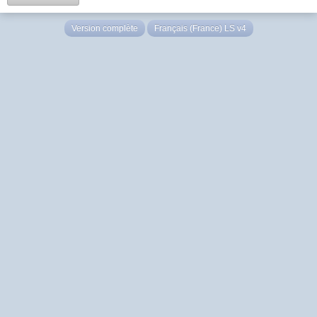
Version complète
Français (France) LS v4