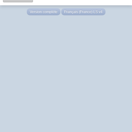
Version complète
Français (France) LS v4